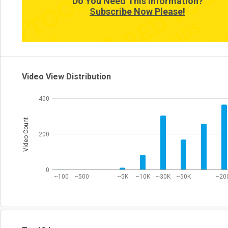
Do You Need This Information?
Subscribe Now Please!
-1
-0.1
0
0.1
Video View Distribution
400
Video Count
200
0
~100
~500
~5K
~10K
~30K
~50K
~20