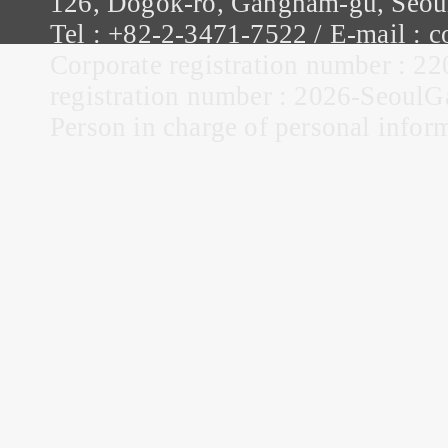
126, Dogok-ro, Gangnam-gu, Seou
Tel : +82-2-3471-7522 / E-mail :
Corporate registration number : 22
registration number : 2026-Seou
Person in charge of personal infor