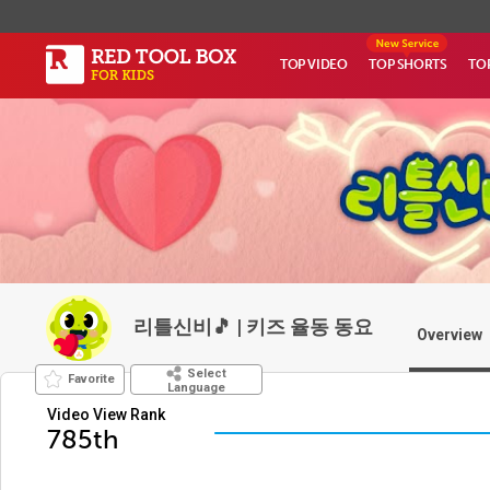
TOP VIDEO
TOP SHORTS
TO
리틀신비🎵 | 키즈 율동 동요
Overview
Select
Favorite
Language
Video View Rank
785th