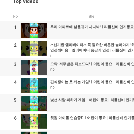
Top Videos
No
Title
1
우리 아파트에 살음귀가 사나봐!ㅣ리틀신비 인기동요ㅣLit
2
⚠신기한 엘리베이터⚠ 꼭 필요한 버튼만 눌러야지! 
안전깨비송ㅣ엘리베이터 승강기 안전 | 리틀신비 인기동요ㅣ
i
3
으악! 저주받은 킥보드다!ㅣ어린이 동요ㅣ리틀신비 인기동
nbi
4
편식쟁이는 못 깨는 게임!ㅣ어린이 동요ㅣ리틀신비 인기동
nbi
5
낯선 사람 피하기 게임ㅣ어린이 동요 | 리틀신비 인기동요ㅣ
6
윗집 아이돌 연습중💃 ㅣ어린이 동요 | 리틀신비 인기동요ㅣL