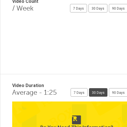
Video Count
/ Week
7 Days
30 Days
90 Days
Video Duration
Average - 1:25
7 Days
30 Days
90 Days
1
0.5