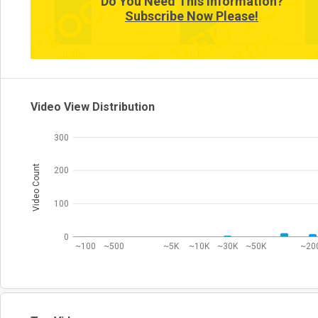
Do You Need This Information?
Subscribe Now Please!
0
0:30~
1:10~
Video View Distribution
300
Video Count
200
100
0
~100
~500
~5K
~10K
~30K
~50K
~20