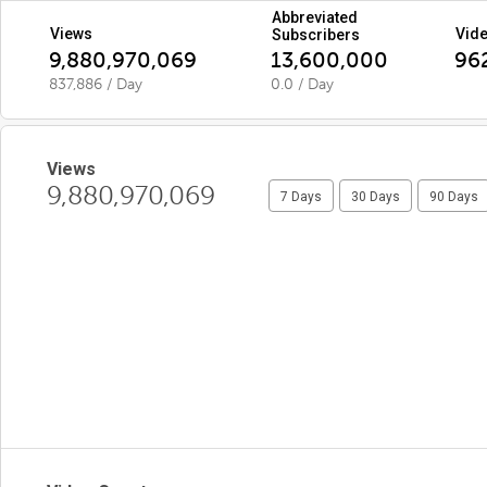
Abbreviated
Views
Vid
Subscribers
9,880,970,069
13,600,000
96
837,886 / Day
0.0 / Day
Views
9,880,970,069
7 Days
30 Days
90 Days