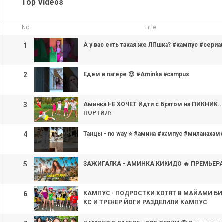
Top Videos
No
Title
1
А у вас есть такая же ЛПшка? #кампус #сери
2
Едем в лагере 😍 #Aminka #campus
3
Аминка НЕ ХОЧЕТ Идти с Братом на ПИКНИK..
ПОРТИЛ?
4
Танцы - no way ⭐️ #амина #кампус #миланахам
5
ЗАЖИГАЛКА - АМИНКА КИКИДО 🔥 ПРЕМЬЕРА
6
КАМПУС - ПОДРОСТКИ ХОТЯТ В МАЙАМИ БИЧ
КС И ТРЕНЕР ЙОГИ РАЗДЕЛИЛИ КАМПУС