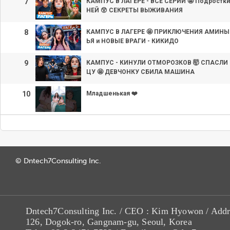
7
КАМПУС В ЛАГЕРЕ - ВСЕ СЕРИИ 🤩 Подростк
НЕЙ 😲 СЕКРЕТЫ ВЫЖИВАНИЯ
8
КАМПУС В ЛАГЕРЕ 🤩 ПРИКЛЮЧЕНИЯ АМИНЫ 
ЬЯ и НОВЫЕ ВРАГИ - КИКИДО
9
КАМПУС - КИНУЛИ ОТМОРОЗКОВ 🤯 СПАСЛ
ЦУ 🤩 ДЕВЧОНКУ СБИЛА МАШИНА
10
Младшенькая ❤️
© Dntech7Consulting Inc.
Dntech7Consulting Inc. / CEO : Kim Hyowon / Addr
126, Dogok-ro, Gangnam-gu, Seoul, Korea