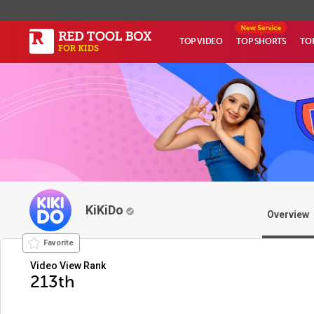
TOP VIDEO
TOP SHORTS
TO
KiKiDo
Overview
Favorite
Video View Rank
213th