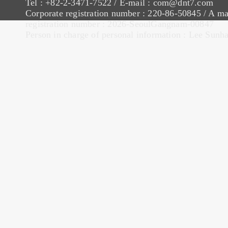
Tel : +82-2-3471-7522 / E-mail : com@dnt7.com
Corporate registration number : 220-86-50845 / A ma
registration number : 2026-SeoulGangnam-00847
Person in charge of personal information : Lee Sunh