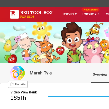
TOP VIDEO
TOP SHORTS
TO
Marah Tv
Overview
Favorite
Video View Rank
185th