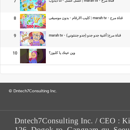
7
عسل عسل - انا دبدوب | marah tv - قناة مرح
8
كليب الارقام - بدون موسيقى | marah tv - قناة مرح
9
marah tv - قناة مرح| أغنية جدو جدو (جدو جننتوني)
10
وين عينك يا كلبوز؟
© Dntech7Consulting Inc.
Dntech7Consulting Inc. / CEO : K
126, Dogok-ro, Gangnam-gu, Seou