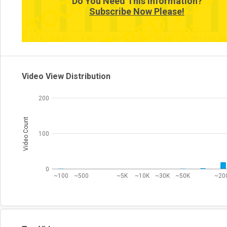
Do You Need This Information?
Subscribe Now Please!
0
0:10~
0:30~
0:40~
1:50~
2:20~
30:50~
59:30~
1:00:20
Video View Distribution
200
Video Count
100
0
~100
~500
~5K
~10K
~30K
~50K
~20