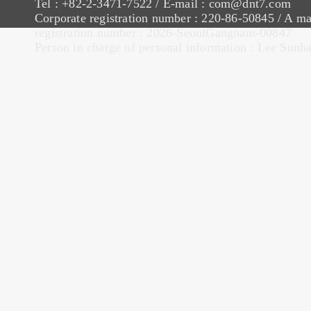
Tel : +82-2-3471-7522 / E-mail : com@dnt7.com
Corporate registration number : 220-86-50845 / A ma
registration number : 2026-SeoulGangnam-00847
Person in charge of personal information : Lee Sunh