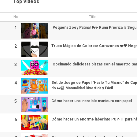
Top Videos
No
Title
1
¡Pequeña Zoey Patina! 🛼✨ Rumi Prioriza la Segu
2
Truco Mágico de Colorear Corazones ❤️🖤 Negr
3
¡Cocinando deliciosas pizzas con el maestro Sa
4
Set de Juego de Papel "Hazlo Tú Mismo" de Cap
do ✂️🐹 Manualidad Divertida y Fácil
5
Cómo hacer una increíble manicura con papel
6
Cómo hacer un enorme laberinto POP-IT para h