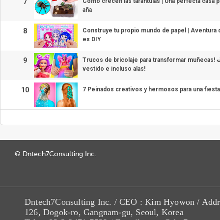
7
Cómo crecen las tarántulas | Una perfecta casa p
aña
8
Construye tu propio mundo de papel | Aventura d
es DIY
9
Trucos de bricolaje para transformar muñecas! 
vestido e incluso alas!
10
7 Peinados creativos y hermosos para una fiesta
© Dntech7Consulting Inc.
Dntech7Consulting Inc. / CEO : Kim Hyowon / Addr
126, Dogok-ro, Gangnam-gu, Seoul, Korea