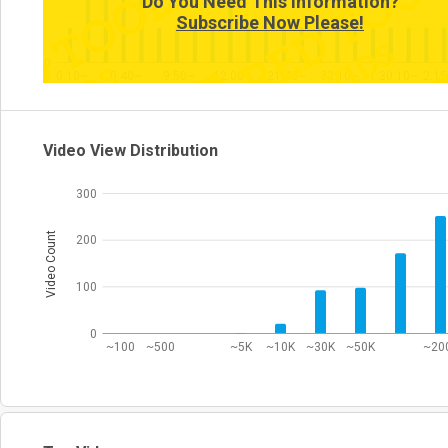
Do You Need This Information?
Subscribe Now Please!
0
0:10~
0:40~
9:50~
12:00~
21:40~
33:10~
1:30:10~
2:15
Video View Distribution
300
Video Count
200
100
0
~100
~500
~5K
~10K
~30K
~50K
~20