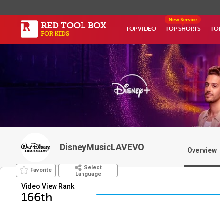
TOP VIDEO
TOP SHORTS
TO
DisneyMusicLAVEVO
Overview
Select
Favorite
Language
Video View Rank
166th