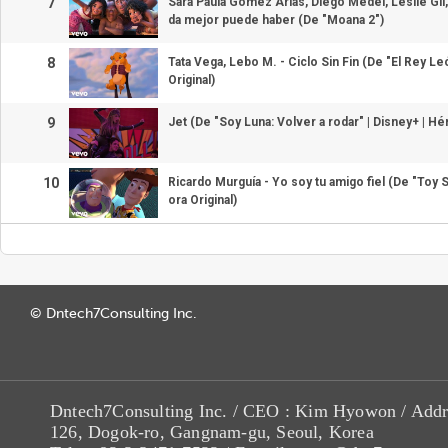
7
Sara Paula Gómez Arias, Diego Medel, Leslie Gil
da mejor puede haber (De "Moana 2")
8
Tata Vega, Lebo M. - Ciclo Sin Fin (De "El Rey L
Original)
9
Jet (De "Soy Luna: Volver a rodar" | Disney+ | Hé
10
Ricardo Murguía - Yo soy tu amigo fiel (De "Toy 
ora Original)
© Dntech7Consulting Inc.
Dntech7Consulting Inc. / CEO : Kim Hyowon / Addr
126, Dogok-ro, Gangnam-gu, Seoul, Korea