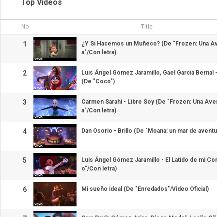
Top Videos
No
Title
1
¿Y Si Hacemos un Muñeco? (De "Frozen: Una A
a"/Con letra)
2
Luis Ángel Gómez Jaramillo, Gael García Bernal
(De "Coco")
3
Carmen Sarahí - Libre Soy (De "Frozen: Una Ave
a"/Con letra)
4
Dan Osorio - Brillo (De "Moana: un mar de aventu
5
Luis Ángel Gómez Jaramillo - El Latido de mi C
o”/Con letra)
6
Mi sueño ideal (De "Enredados"/Video Oficial)