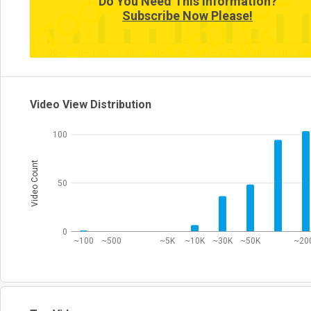
Do You Need This Information?
Subscribe Now Please!
0
1:00~
1:20~
1:30~
1:40~
2:10~
2:30~
2:40~
2:50~
3:00~
3:10~
3:2
Video View Distribution
100
Video Count
50
0
~100
~500
~5K
~10K
~30K
~50K
~20