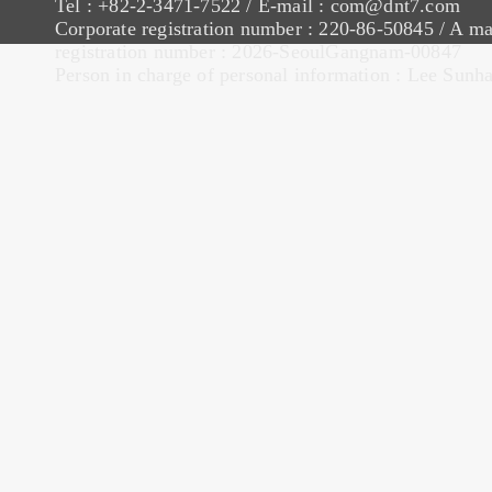
Tel : +82-2-3471-7522 / E-mail : com@dnt7.com
Corporate registration number : 220-86-50845 / A ma
registration number : 2026-SeoulGangnam-00847
Person in charge of personal information : Lee Sunh