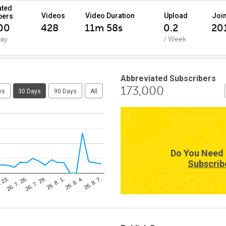
ated
Videos
Video Duration
Upload
Joi
bers
00
428
11m 58s
0.2
201
Day
/ Week
Abbreviated Subscribers
173,000
ys
30 Days
90 Days
All
169,000
Do You Need 
Subscrib
26. 8. 4.
. 23.
26. 7. 11.
26. 8. 1.
26. 7
26. 7. 8.
26. 7. 29.
26. 7. 17.
26. 8. 7.
26. 7. 26.
26. 7. 14.