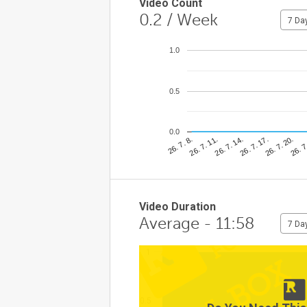
Video Count
0.2
/ Week
7 Da
1.0
0.5
0.0
26. 7
26. 7. 11.
26. 7. 20.
26. 7. 8.
26. 7. 17.
26. 7. 14.
Video Duration
Average - 11:58
7 Da
1
0.5