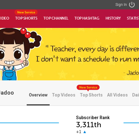
Sign In
VIDEO
TOP SHORTS
TOP CHANNEL
TOP HASHTAG
HISTORY
STATIS
Jadoo
Overview
Top Videos
Top Shorts
All Videos
Dai
Subscriber Rank
3,311th
+1