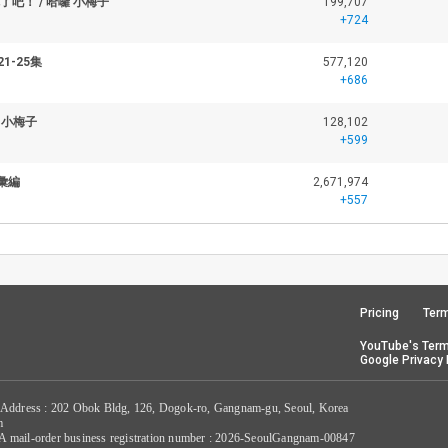
了吧！ / 哈囉 小梅子
199,707
+724
1-25集
577,120
+686
 小梅子
128,102
+599
 彙編
2,671,974
+557
Pricing
Term
YouTube's Term
Google Privacy 
 Address : 202 Obok Bldg, 126, Dogok-ro, Gangnam-gu, Seoul, Korea
m
/ A mail-order business registration number : 2026-SeoulGangnam-00847