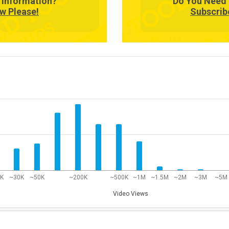
 Information?
Do You Need 
w Please!
Subscrib
0
50~
19.9
0K
~30K
~50K
~200K
~500K
~1M
~1.5M
~2M
~3M
~5M
Video Views