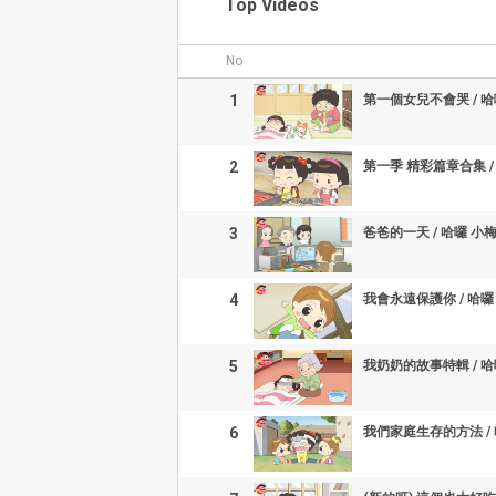
Top Videos
No
1
第一個女兒不會哭 / 哈
2
第一季 精彩篇章合集 /
3
爸爸的一天 / 哈囉 小
4
我會永遠保護你 / 哈囉
5
我奶奶的故事特輯 / 哈
6
我們家庭生存的方法 /