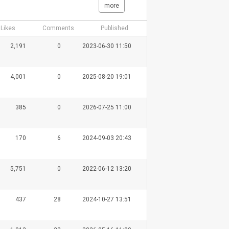
more
Likes
Comments
Published
2,191
0
2023-06-30 11:50
4,001
0
2025-08-20 19:01
385
0
2026-07-25 11:00
170
6
2024-09-03 20:43
5,751
0
2022-06-12 13:20
437
28
2024-10-27 13:51