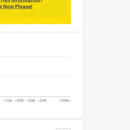
This Information?
e Now Please!
20
20.1
~10M
~20M
~30M
~50M
100M~