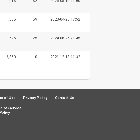
1,013
32
2026-05-16 11:00
1,855
59
2023-04-25 17:52
625
25
2024-06-26 21:45
6,860
0
2021-12-18 11:32
s of Use
Privacy Policy
Contact Us
s of Service
Policy