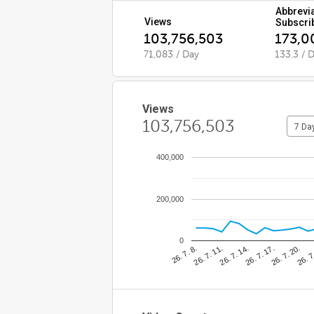
Abbrevi
Views
Subscri
103,756,503
173,0
71,083 / Day
133.3 / 
Views
103,756,503
7 Da
400,000
200,000
0
26. 7
26. 7. 11.
26. 7. 20.
26. 7. 8.
26. 7. 17.
26. 7. 14.