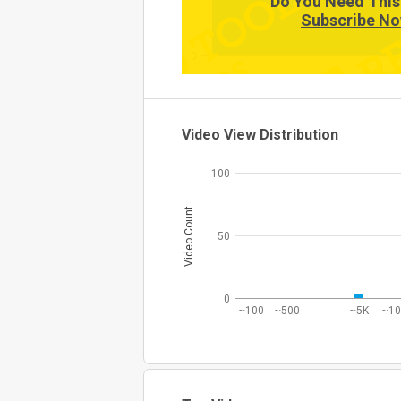
Do You Need This
Subscribe No
0
11:
Video View Distribution
100
Video Count
50
0
~100
~500
~5K
~1