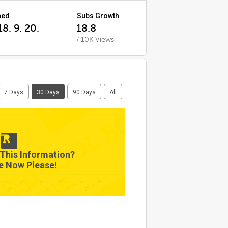
ned
Subs Growth
8. 9. 20.
18.8
/ 10K Views
7 Days
30 Days
90 Days
All
This Information?
e Now Please!
26. 8. 4.
26. 7. 23.
26. 8. 1.
. 20.
26. 7. 29.
26. 8. 7.
26. 7. 26.