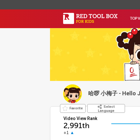
TOP 
哈啰 小梅子 - Hello 
Select
Favorite
Language
Video View Rank
2,991th
+1