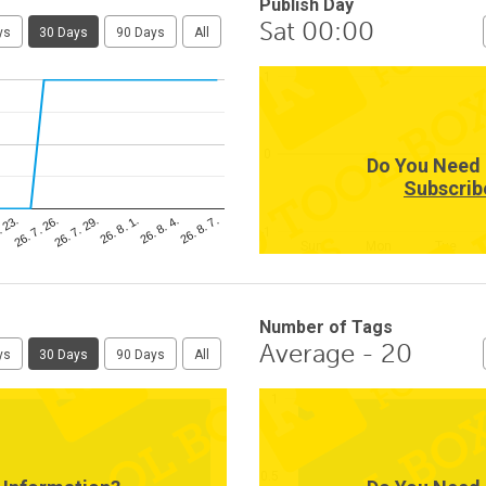
Publish Day
Sat 00:00
ys
30 Days
90 Days
All
1
0
Do You Need 
Subscrib
26. 8. 4.
. 23.
26. 8. 1.
26. 7. 29.
26. 8. 7.
26. 7. 26.
-1
Sun
Mon
Tue
Number of Tags
Average - 20
ys
30 Days
90 Days
All
1
0.5