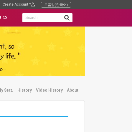
Create Account
도움말(한국어)
TICS
ly Stat.
History
Video History
About