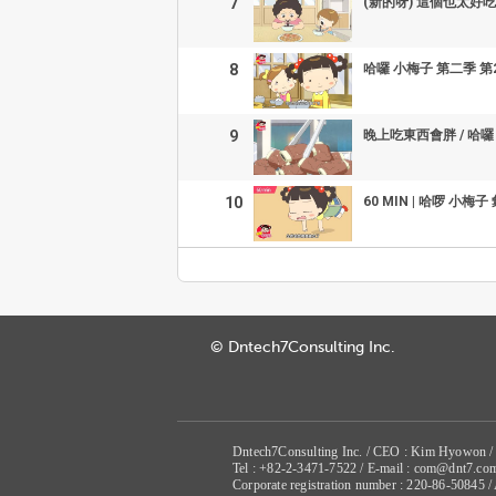
7
(新的呀) 這個也太好吃
8
哈囉 小梅子 第二季 第2
9
晚上吃東西會胖 / 哈囉
10
60 MIN | 哈啰 小梅子
© Dntech7Consulting Inc.
Dntech7Consulting Inc. / CEO : Kim Hyowon /
Tel : +82-2-3471-7522 / E-mail : com@dnt7.co
Corporate registration number : 220-86-50845 