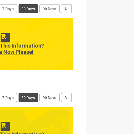
7 Days
30 Days
90 Days
All
This Information?
e Now Please!
Wed
Thu
Fri
Sat
7 Days
30 Days
90 Days
All