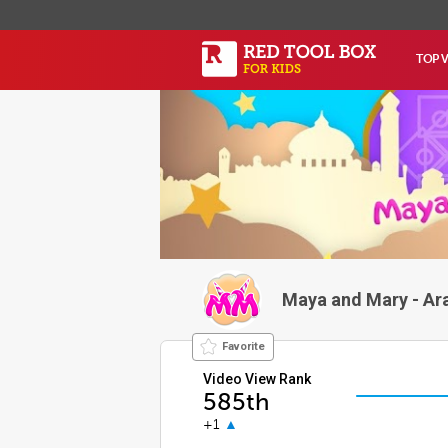
TOP 
Maya and Mary - Ar
Favorite
Video View Rank
585th
+1