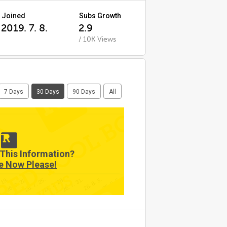
Joined
Subs Growth
2019. 7. 8.
2.9
/ 10K Views
7 Days
30 Days
90 Days
All
This Information?
e Now Please!
26. 8. 3.
26. 7. 22.
26. 7. 31.
. 19.
26. 7. 28.
26. 8. 6.
26. 7. 25.