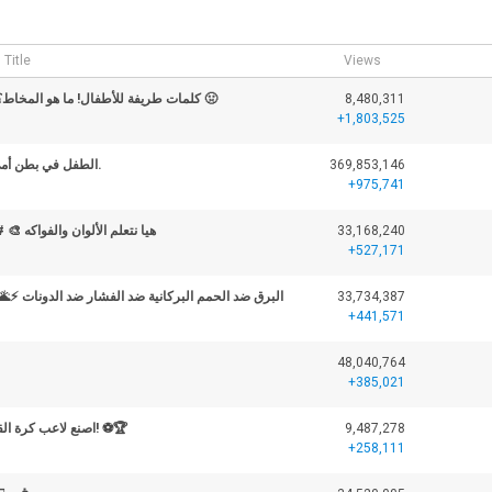
Title
Views
كلمات طريفة للأطفال! ما هو المخاط؟ 👃 ما معنى شمع الأذن؟ 🤢
8,480,311
+1,803,525
الطفل في بطن أمي - سأرزق بأخت صغيرة.
369,853,146
+975,741
هيا نتعلم الألوان والفواكه 
33,168,240
+527,171
البرق ضد الحمم البركانية ضد الفشار ضد الدونات ⚡️
33,734,387
+441,571
48,040,764
+385,021
اصنع لاعب كرة القدم المثالي لكأس العالم! ⚽🏆
9,487,278
+258,111