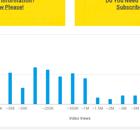
 Information?
Do You Need 
w Please!
Subscrib
0
:30~
31:30~
34:40~
11:54:50~
0
0K
~30K
~50K
~200K
~500K
~1M
~1.5M
~2M
~3M
~5M
Video Views