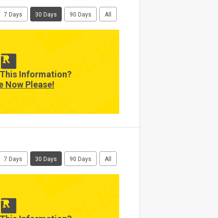
7 Days
30 Days
90 Days
All
This Information?
e Now Please!
Wed
Thu
Fri
Sat
7 Days
30 Days
90 Days
All