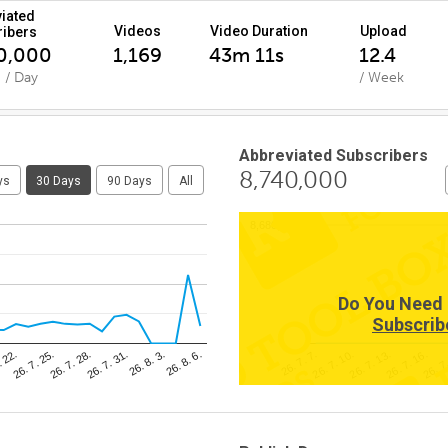
iated
Videos
Video Duration
Upload
ribers
0,000
1,169
43m 11s
12.4
 / Day
/ Week
Abbreviated Subscribers
8,740,000
ys
30 Days
90 Days
All
8,680,000
Do You Need 
Subscrib
26. 8. 3.
. 22.
26. 7. 10.
26. 7. 31.
26. 7
26. 7. 7.
26. 7. 28.
26. 7. 16.
26. 8. 6.
26. 7. 25.
26. 7. 13.