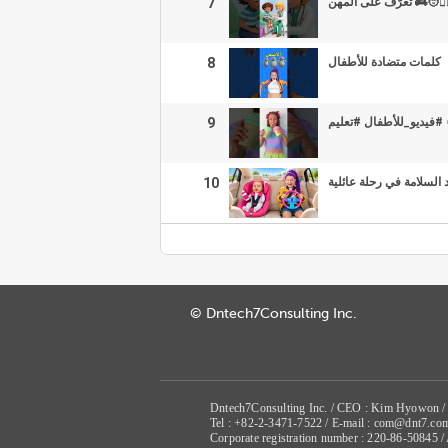
7
تعرّف على المهن 
8
كلمات متضادة للأطفال
9
هيا نتعلم الألوان 🎨 #في
10
يتعلم الأطفال وظائف ال
© Dntech7Consulting Inc.
Dntech7Consulting Inc. / CEO : Kim Hyowon /
Tel : +82-2-3471-7522 / E-mail : com@dnt7.co
Corporate registration number : 220-86-50845 