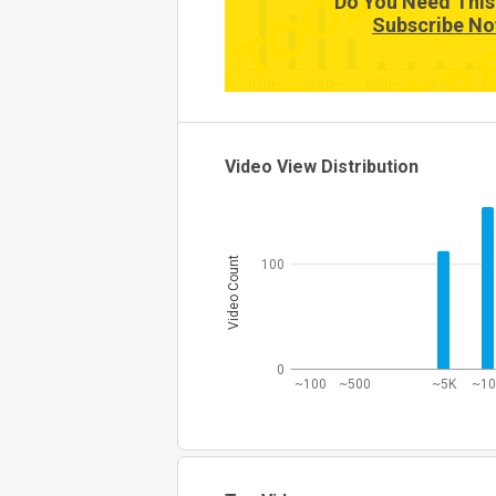
Do You Need This
Subscribe No
0
0:00~
0:20~
0:50~
21:50~
22
Video View Distribution
Video Count
100
0
~100
~500
~5K
~1