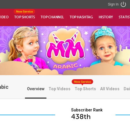
Sign In
VIDEO
TOP SHORTS
TOP CHANNEL
TOP HASHTAG
HISTORY
STATIS
abic
Overview
Top Videos
Top Shorts
All Videos
Dai
Subscriber Rank
438th