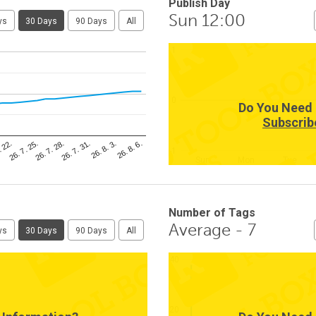
Publish Day
Sun 12:00
ys
30 Days
90 Days
All
1
0
Do You Need 
Subscrib
26. 8. 3.
. 22.
26. 7. 31.
26. 7. 28.
26. 8. 6.
26. 7. 25.
-1
Sun
Mon
Tue
Number of Tags
Average - 7
ys
30 Days
90 Days
All
40
20