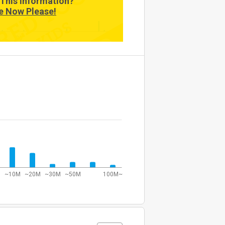
This Information?
e Now Please!
20
~10M
~20M
~30M
~50M
100M~