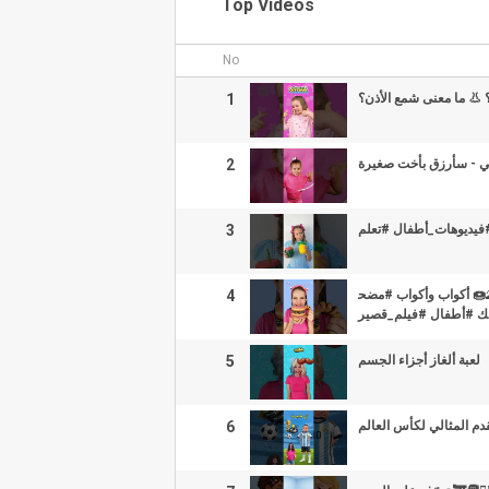
Top Videos
No
1
2
3
 #فيديوهات_أطفال #تعلم
4
🌋🍩 أكواب وأكواب #مضح
ك #أطفال #فيلم_قصير
5
لعبة ألغاز أجزاء الجسم
6