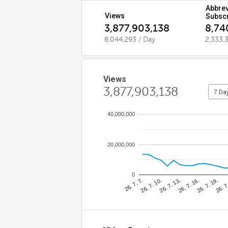
Abbrev
Views
Subsc
3,877,903,138
8,74
8,044,293 / Day
2,333.3
Views
3,877,903,138
7 Da
40,000,000
20,000,000
0
26. 7
26. 7. 10.
26. 7. 19.
26. 7. 7.
26. 7. 16.
26. 7. 13.