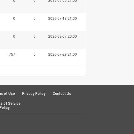
0
0
2026-05-05 21:00
0
0
2026-07-13 21:00
0
0
2026-03-07 20:00
757
0
2026-07-29 21:00
s of Use
Privacy Policy
Contact Us
s of Service
Policy