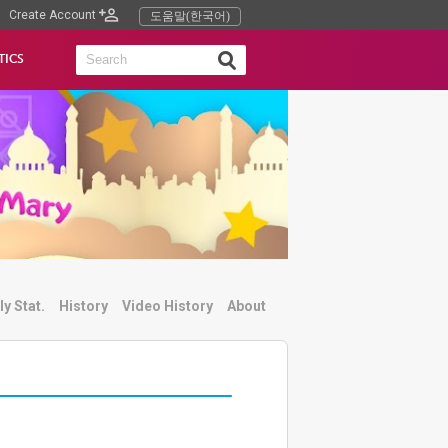
Create Account
도움말(한국어)
TICS
ly Stat.
History
Video History
About