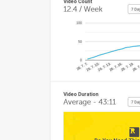
Video Count
12.4
/ Week
7 Da
100
50
0
26. 7
26. 7. 10.
26. 7. 19.
26. 7. 7.
26. 7. 16.
26. 7. 13.
Video Duration
Average - 43:11
7 Da
20
10