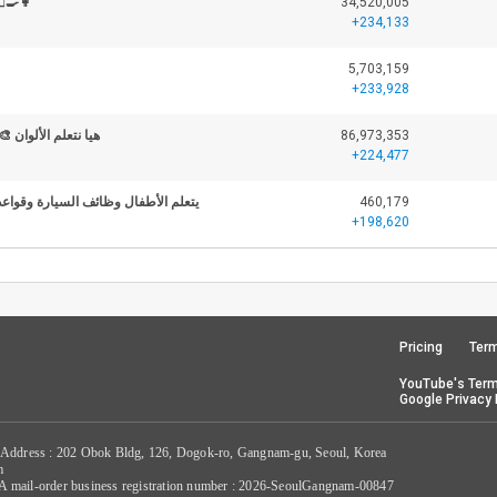
‍🚒👨‍⚕️👩‍🍳
34,520,005
+234,133
5,703,159
+233,928
ديو_للأطفال #تعليم
86,973,353
+224,477
سيارة وقواعد السلامة في رحلة عائلية
460,179
+198,620
Pricing
Term
YouTube's Term
Google Privacy 
 Address : 202 Obok Bldg, 126, Dogok-ro, Gangnam-gu, Seoul, Korea
m
/ A mail-order business registration number : 2026-SeoulGangnam-00847