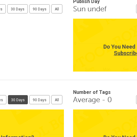
Publish Day
Sun undef
ys
30 Days
90 Days
All
1
0
Do You Need 
Subscrib
-1
Sun
Mon
Tue
Number of Tags
Average - 0
ys
30 Days
90 Days
All
null