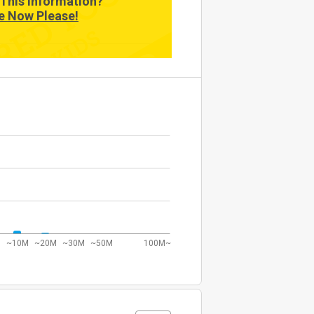
This Information?
e Now Please!
null
~10M
~20M
~30M
~50M
100M~