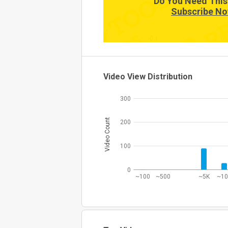
Do You Need This
Subscribe No
-1
-0.1
0
Video View Distribution
300
Video Count
200
100
0
~100
~500
~5K
~1