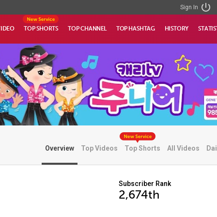
Sign In
VIDEO
TOP SHORTS
TOP CHANNEL
TOP HASHTAG
HISTORY
STATIS
Overview
Top Videos
Top Shorts
All Videos
Dai
Subscriber Rank
2,674th