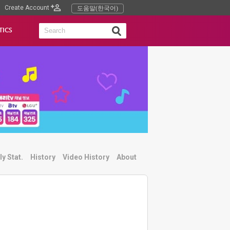
Create Account
도움말(한국어)
TICS
ly Stat.
History
Video History
About