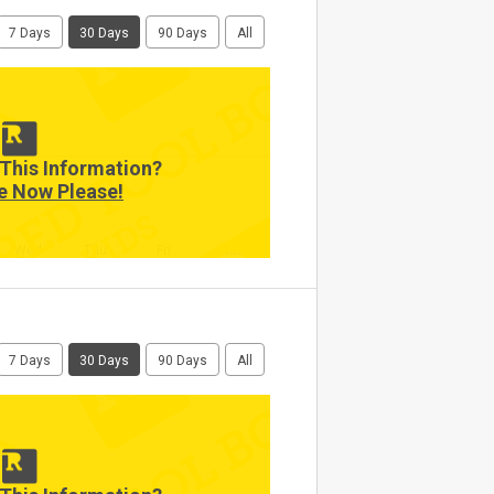
7 Days
30 Days
90 Days
All
This Information?
e Now Please!
Wed
Thu
Fri
Sat
7 Days
30 Days
90 Days
All