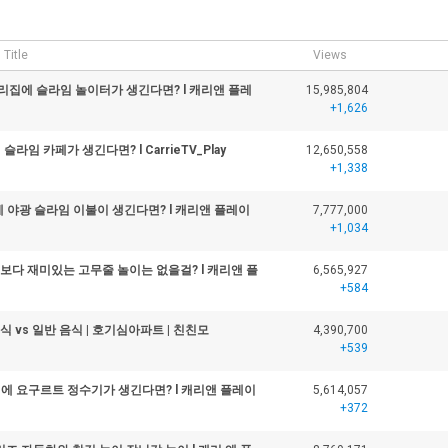
Title
Views
우리집에 슬라임 놀이터가 생긴다면? l 캐리앤 플레
15,985,804
+1,626
슬라임 카페가 생긴다면? l CarrieTV_Play
12,650,558
+1,338
에 야광 슬라임 이불이 생긴다면? l 캐리앤 플레이
7,777,000
+1,034
보다 재미있는 고무줄 놀이는 없을걸? l 캐리앤 플
6,565,927
+584
식 vs 일반 음식 | 호기심아파트 | 친친모
4,390,700
+539
집에 요구르트 정수기가 생긴다면? l 캐리앤 플레이
5,614,057
+372