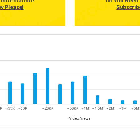
 Information?
Do You Need 
w Please!
Subscrib
null
0.1
null
0K
~30K
~50K
~200K
~500K
~1M
~1.5M
~2M
~3M
~5M
Video Views