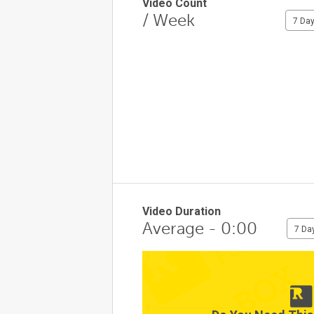
Video Count
/ Week
7 Da
Video Duration
Average - 0:00
7 Da
1
0