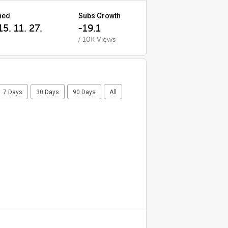
ned
Subs Growth
5. 11. 27.
-19.1
/ 10K Views
7 Days
30 Days
90 Days
All