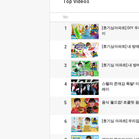
Top Videos
No
1
[호기심아파트] DIY 
이
2
[호기심아파트] 내 방에 
3
[호기심 아파트] 내 방
4
스텔라 존재감 폭발! 이
레이
5
음식 월드컵! 초콜릿 음
6
[호기심 아파트] 우리