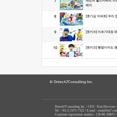
7
캐빈의 월드카씨티 시리
레이
8
[호기심 아파트] 우리 
9
[웃키즈] 이르기대장 
10
[웃키즈] 빵점이어도 괜
© Dntech7Consulting Inc.
Dntech7Consulting Inc. / CEO : Kim Hyowon /
Tel : +82-2-3471-7522 / E-mail : com@dnt7.co
Corporate registration number : 220-86-50845 