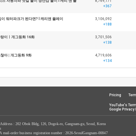
즈 자동차와 찻길 놀이 장난감 놀이 l 캐리 앤 플
8,769,171
+367
집이 워터파크가 된다면? l 캐리앤 플레이
3,106,092
+188
파랑이ㅣ개그동화 16화
3,701,506
+138
찮아 | 개그동화 9화
4,719,606
+134
Pricing
Term
YouTube's Term
Google Privacy 
 Address : 202 Obok Bldg, 126, Dogok-ro, Gangnam-gu, Seoul, Korea
m
/ A mail-order business registration number : 2026-SeoulGangnam-00847