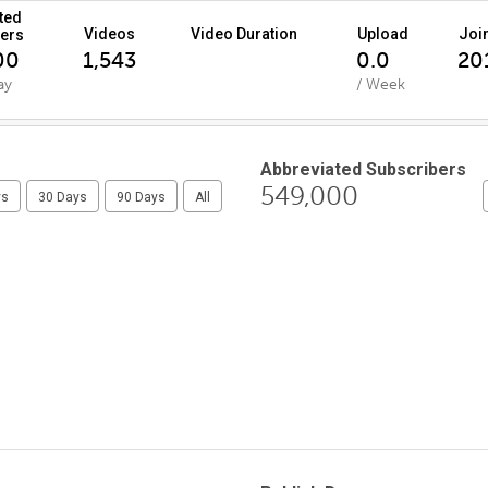
ted
Videos
Video Duration
Upload
Joi
ers
00
1,543
0.0
201
ay
/ Week
Abbreviated Subscribers
549,000
ys
30 Days
90 Days
All