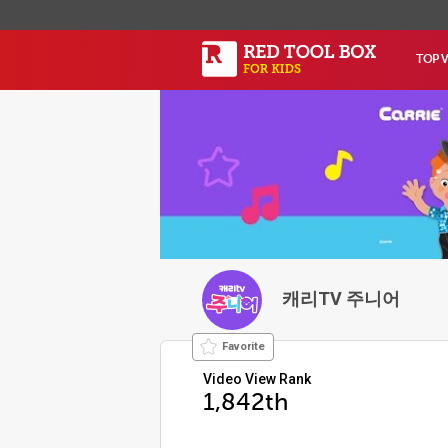
TOP 
캐리TV 주니어
Favorite
Video View Rank
1,842th