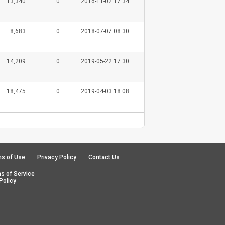
13,340
0
2016-11-02 17:34
8,683
0
2018-07-07 08:30
14,209
0
2019-05-22 17:30
18,475
0
2019-04-03 18:08
s of Use
Privacy Policy
Contact Us
s of Service
Policy