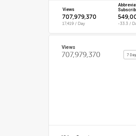
Abbrevia
Views
Subscrib
707,979,370
549,0
17,419 / Day
-33.3 / D
Views
707,979,370
7 Da