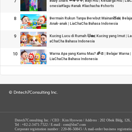
7
Baby Shark 🦈🧡💛💚| Bayi Hiu | Keluarga Hiu | Li
onesia#lagu #anak #liachacha #shorts
8
Bermain Rukun Tanpa Berebut Mainan🧸🍰| Belajar
Anak-anak | LiaChaCha Bahasa Indonesia
9
Kucing Lucu di Rumah 🐱🏡| Kucing yang Imut | La
aChaCha Bahasa Indonesia
10
Warna Apa yang Kamu Mau? 🌈🎨 | Belajar Warna |
LiaChaCha Bahasa Indonesia
© Dntech7Consulting Inc.
Dntech7Consulting Inc. / CEO : Kim Hyowon / Address : 202 Obok Bldg, 126,
Tel : +82-2-3471-7522 / E-mail : com@dnt7.com
Corporate registration number : 220-86-50845 / A mail-order business registr