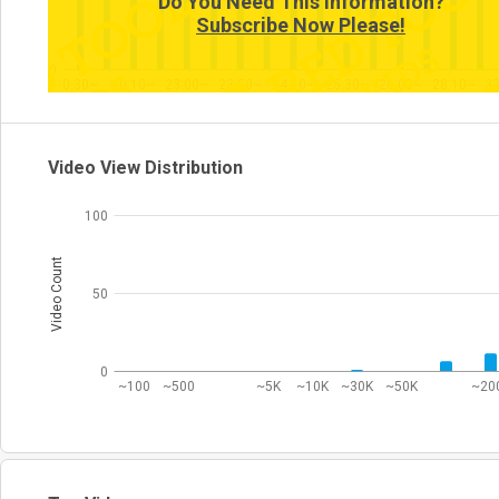
Do You Need This Information?
Subscribe Now Please!
0
0:30~
20:10~
23:00~
23:50~
24:10~
25:30~
26:00~
28:10~
3
Video View Distribution
100
Video Count
50
0
~100
~500
~5K
~10K
~30K
~50K
~20