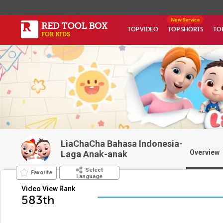
TOP VIDEO
TOP SHORTS
TO
LiaChaCha Bahasa Indonesia-
Overview
Laga Anak-anak
Select
Favorite
Language
Video View Rank
583th