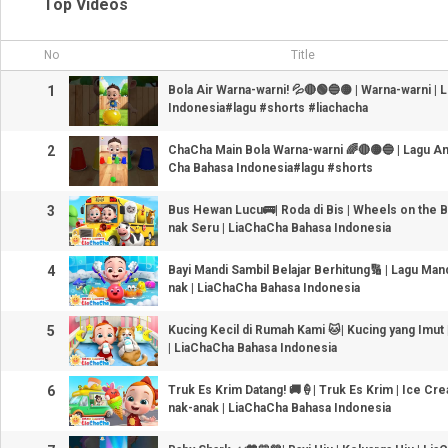
Top Videos
No
Title
1
Bola Air Warna-warni! 💦🔴🟢🔵🟡 | Warna-warni |
Indonesia#lagu #shorts #liachacha
2
ChaCha Main Bola Warna-warni 🌈🔴🟡🔵 | Lagu An
Cha Bahasa Indonesia#lagu #shorts
3
Bus Hewan Lucu🚌| Roda di Bis | Wheels on the B
nak Seru | LiaChaCha Bahasa Indonesia
4
Bayi Mandi Sambil Belajar Berhitung🔢 | Lagu Man
nak | LiaChaCha Bahasa Indonesia
5
Kucing Kecil di Rumah Kami 🐱| Kucing yang Imut
| LiaChaCha Bahasa Indonesia
6
Truk Es Krim Datang! 🚚🍦| Truk Es Krim | Ice Cr
nak-anak | LiaChaCha Bahasa Indonesia