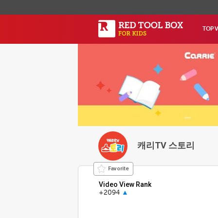
TOP 
캐리TV 스토리
Favorite
Video View Rank
+2094