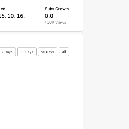
ned
Subs Growth
5. 10. 16.
0.0
/ 10K Views
7 Days
30 Days
90 Days
All