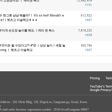
가 고장났어요! ㅣ 캐리앤 북스
12,442,418
+731
그릇 냠냠 해볼까?ㅣ It's so hot! Should I e
612,922
d ice?ㅣ렛츠고 미술학교👩‍👧‍👧
+687
 무지개 손도장 놀이를 해요.ㅣ캐리 앤 북스
7,818,225
+658
엇이든 될 수있다고?! 💕😮 ㅣ상상 놀이ㅣ색칠 놀
435,786
oloring ㅣ 렛츠고 미술학교
+507
Pricing
Term
YouTube's Term
Google Privacy 
 Address : 202 Obok Bldg, 126, Dogok-ro, Gangnam-gu, Seoul, Korea
m
/ A mail-order business registration number : 2026-SeoulGangnam-00847