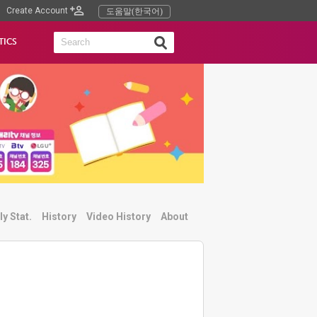
Create Account
도움말(한국어)
TICS
ly Stat.
History
Video History
About