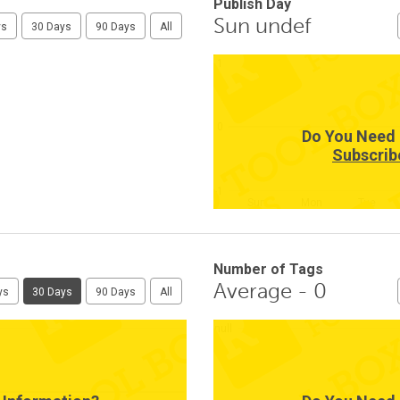
Publish Day
Sun undef
ys
30 Days
90 Days
All
1
0
Do You Need 
Subscrib
-1
Sun
Mon
Tue
Number of Tags
Average - 0
ys
30 Days
90 Days
All
null