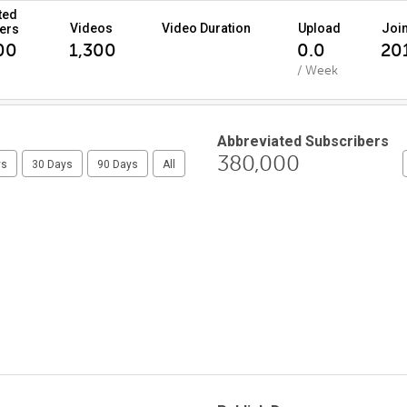
ted
Videos
Video Duration
Upload
Joi
ers
00
1,300
0.0
201
/ Week
Abbreviated Subscribers
380,000
ys
30 Days
90 Days
All