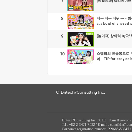
7
[생활동화] 엘리베이터
8
너무 너무 더워~~~ 빙수 한
at a bowl of shave
9
[놀이책] 창의력 쑥쑥!
10
스텔라의 요술봉으로 무
이ㅣTIP for easy c
© Dntech7Consulting Inc.
Dntech7Consulting Inc. / CEO : Kim Hyowon /
Tel : +82-2-3471-7522 / E-mail : com@dnt7.co
Corporate registration number : 220-86-50845 