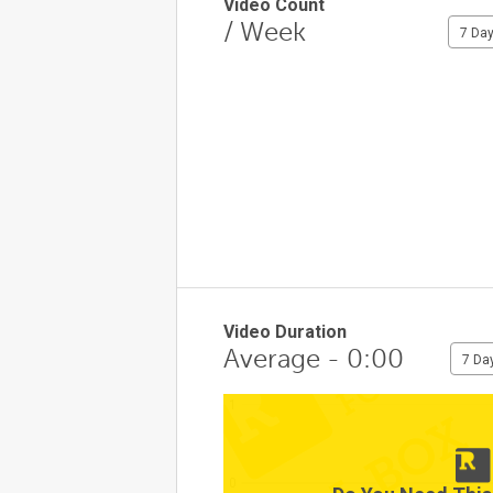
Video Count
/ Week
7 Da
Video Duration
Average - 0:00
7 Da
1
0