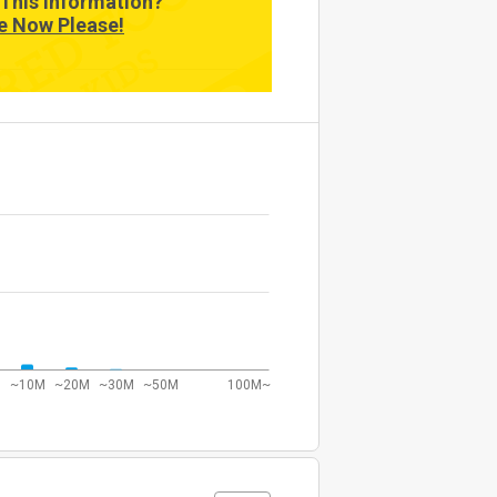
This Information?
e Now Please!
null
~10M
~20M
~30M
~50M
100M~