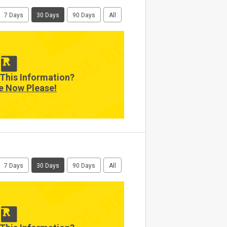
7 Days
30 Days
90 Days
All
This Information?
e Now Please!
Wed
Thu
Fri
Sat
7 Days
30 Days
90 Days
All