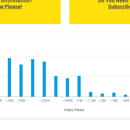
 Information?
Do You Need 
w Please!
Subscrib
null
0.1
null
0K
~30K
~50K
~200K
~500K
~1M
~1.5M
~2M
~3M
~5M
Video Views