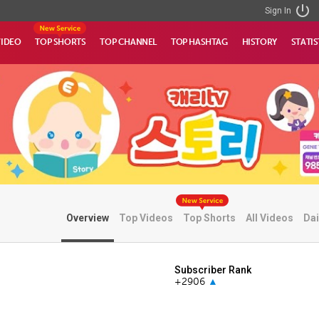
Sign In
VIDEO
TOP SHORTS
TOP CHANNEL
TOP HASHTAG
HISTORY
STATIS
Overview
Top Videos
Top Shorts
All Videos
Dai
Subscriber Rank
+2906