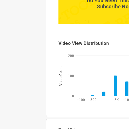
Do You Need This
Subscribe No
-1
-0.1
0
Video View Distribution
200
Video Count
100
0
~100
~500
~5K
~1