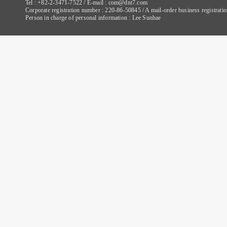
Tel : +82-2-3471-7522 / E-mail : com@dnt7.com
Corporate registration number : 220-86-50845 / A mail-order business registr
Person in charge of personal information : Lee Sunhae