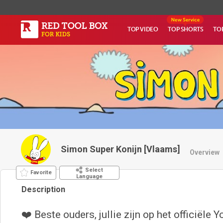
TOP VIDEO
TOP SHORTS
TO
Simon Super Konijn [Vlaams]
Overview
Select
Favorite
Language
Description
❤️ Beste ouders, jullie zijn op het officiële