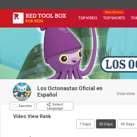
TOP VIDEO
TOP SHORTS
TO
Los Octonautas Oficial en
Overview
Español
Select
Favorite
Language
Video View Rank
7 Days
30 Days
90 Days