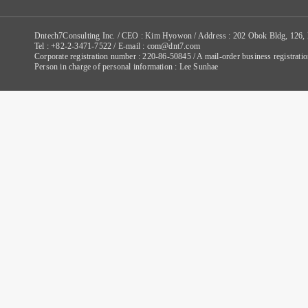
Dntech7Consulting Inc. / CEO : Kim Hyowon / Address : 202 Obok Bldg, 126,
Tel : +82-2-3471-7522 / E-mail : com@dnt7.com
Corporate registration number : 220-86-50845 / A mail-order business registr
Person in charge of personal information : Lee Sunhae