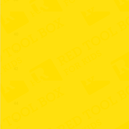
39
40
41
42
43
44
45