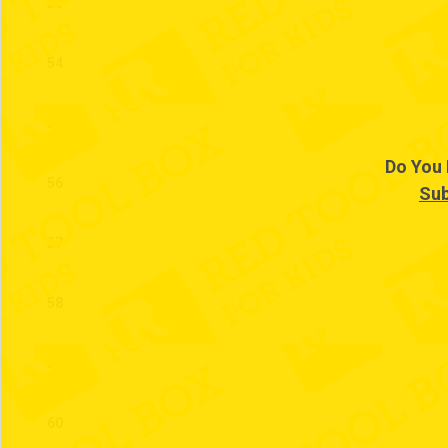
53
54
55
Do You 
56
Sub
57
58
59
60