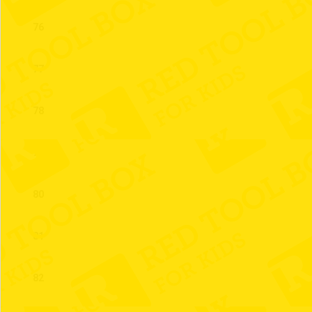
76
77
78
79
80
81
82