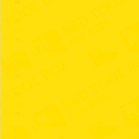
68
69
70
71
72
73
74
75