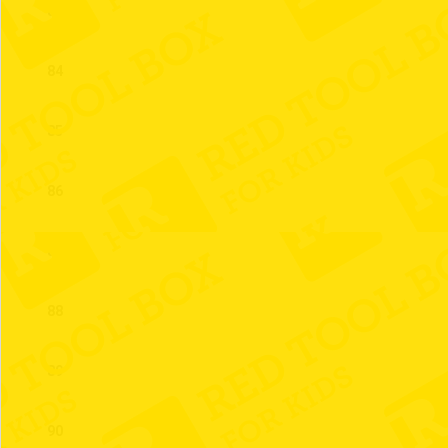
83
84
85
86
87
88
89
90