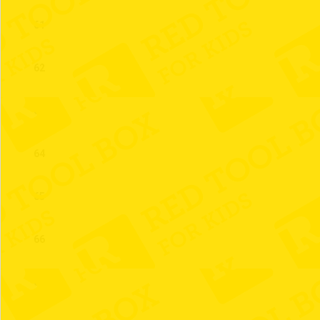
61
62
63
64
65
66
67