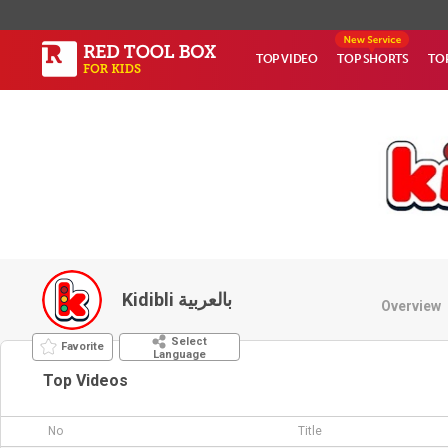
TOP VIDEO
TOP SHORTS
TO
Kidibli بالعربية
Overview
Select
Favorite
Language
Top Videos
No
Title