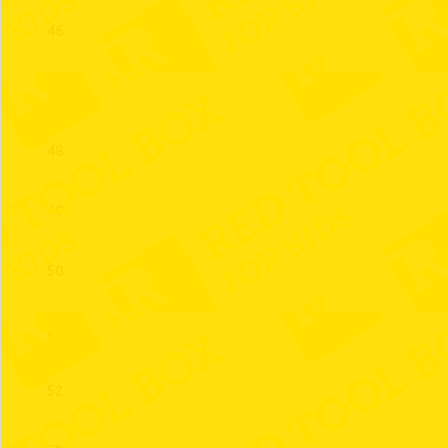
46
47
48
49
50
51
52