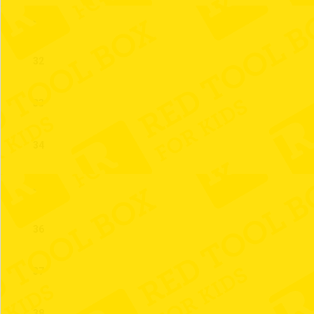
31
32
33
34
35
36
37
38